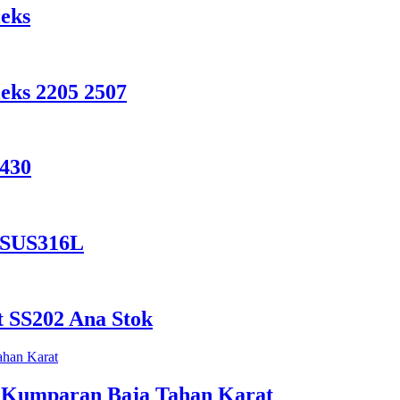
eks
eks 2205 2507
 430
t SUS316L
 SS202 Ana Stok
 Kumparan Baja Tahan Karat