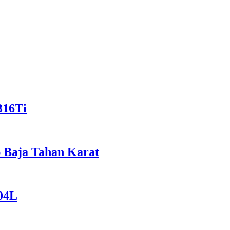
316Ti
p Baja Tahan Karat
04L