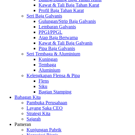
Kawat & Tali Baja Tahan Karat
Profil Baja Tahan Karat
Seri Baja Galvanis
Gulungan/Strip Baja Galvanis
Lembaran Galvanis
PPGI/PPGL
Atap Baja Berwarna
Kawat & Tali Baja Galvanis
Pipa Baja Galvanis
Seri Tembaga & Aluminium
Kuningan
Tembaga
Aluminium
Kelengkapan Flensa & Pipa
Flens
Siku
Bagian Stamping
Babagan Kita
Pambuka Perusahaan
Layang Saka CEO
Strategi Kita
Sajarah
Pameran
Kunjungan Pabrik