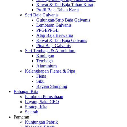
Kawat & Tali Baja Tahan Karat
Profil Baja Tahan Karat
Seri Baja Galvanis
Gulungan/Strip Baja Galvanis
Lembaran Galvanis
PPGI/PPGL
Atap Baja Berwarna
Kawat & Tali Baja Galvanis
Pipa Baja Galvanis
Seri Tembaga & Aluminium
Kuningan
Tembaga
Aluminium
Kelengkapan Flensa & Pipa
Flens
Siku
Bagian Stamping
Babagan Kita
Pambuka Perusahaan
Layang Saka CEO
Strategi Kita
Sajarah
Pameran
Kunjungan Pabrik