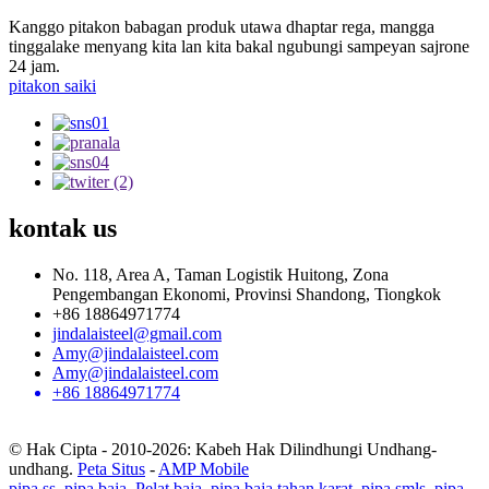
Kanggo pitakon babagan produk utawa dhaptar rega, mangga
tinggalake menyang kita lan kita bakal ngubungi sampeyan sajrone
24 jam.
pitakon saiki
kontak
us
No. 118, Area A, Taman Logistik Huitong, Zona
Pengembangan Ekonomi, Provinsi Shandong, Tiongkok
+86 18864971774
jindalaisteel@gmail.com
Amy@jindalaisteel.com
Amy@jindalaisteel.com
+86 18864971774
© Hak Cipta - 2010-2026: Kabeh Hak Dilindhungi Undhang-
undhang.
Peta Situs
-
AMP Mobile
pipa ss
,
pipa baja
,
Pelat baja
,
pipa baja tahan karat
,
pipa smls
,
pipa