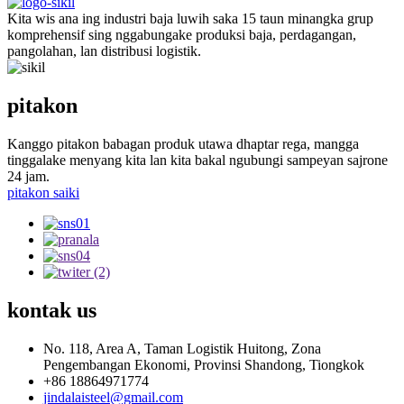
Kita wis ana ing industri baja luwih saka 15 taun minangka grup
komprehensif sing nggabungake produksi baja, perdagangan,
pangolahan, lan distribusi logistik.
pitakon
Kanggo pitakon babagan produk utawa dhaptar rega, mangga
tinggalake menyang kita lan kita bakal ngubungi sampeyan sajrone
24 jam.
pitakon saiki
kontak
us
No. 118, Area A, Taman Logistik Huitong, Zona
Pengembangan Ekonomi, Provinsi Shandong, Tiongkok
+86 18864971774
jindalaisteel@gmail.com