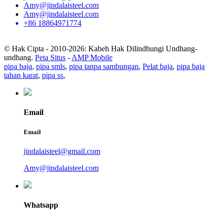
Amy@jindalaisteel.com
Amy@jindalaisteel.com
+86 18864971774
© Hak Cipta - 2010-2026: Kabeh Hak Dilindhungi Undhang-
undhang.
Peta Situs
-
AMP Mobile
pipa baja
,
pipa smls
,
pipa tanpa sambungan
,
Pelat baja
,
pipa baja
tahan karat
,
pipa ss
,
Email
Email
jindalaisteel@gmail.com
Amy@jindalaisteel.com
Whatsapp