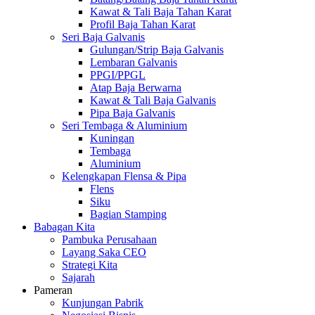
Kawat & Tali Baja Tahan Karat
Profil Baja Tahan Karat
Seri Baja Galvanis
Gulungan/Strip Baja Galvanis
Lembaran Galvanis
PPGI/PPGL
Atap Baja Berwarna
Kawat & Tali Baja Galvanis
Pipa Baja Galvanis
Seri Tembaga & Aluminium
Kuningan
Tembaga
Aluminium
Kelengkapan Flensa & Pipa
Flens
Siku
Bagian Stamping
Babagan Kita
Pambuka Perusahaan
Layang Saka CEO
Strategi Kita
Sajarah
Pameran
Kunjungan Pabrik